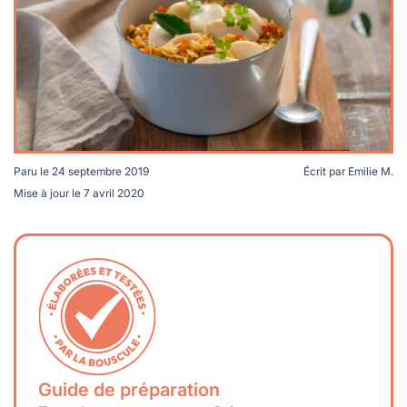
lables
le
rables
t
édecine douce
les durables
 écologie
locales
es
és
ique
Paru le
24 septembre 2019
Écrit par
Emilie M.
Mise à jour le
7 avril 2020
té
bles
 durables
Guide de préparation