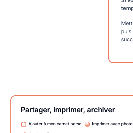
Si v
temp
Mett
puis
succ
Partager, imprimer, archiver
Ajouter à mon carnet perso
Imprimer avec photo