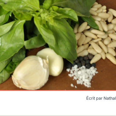
Écrit par
Nathal