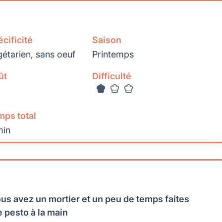
cificité
Saison
étarien, sans oeuf
Printemps
ût
Difficulté
mps total
min
ous avez un mortier et un peu de temps faites
e pesto à la main