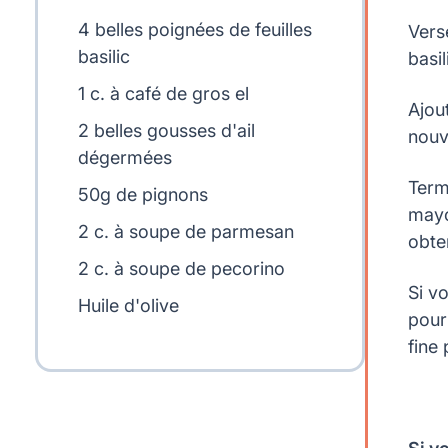
4 belles poignées de feuilles
Verse
basilic
basil
1 c. à café de gros el
Ajou
2 belles gousses d'ail
nouv
dégermées
Term
50g de pignons
mayo
2 c. à soupe de parmesan
obte
2 c. à soupe de pecorino
Si vo
Huile d'olive
pour
fine 