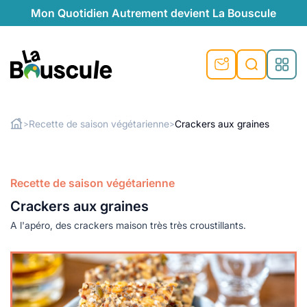
Mon Quotidien Autrement devient La Bouscule
nu
nu
nu
nu
nu
nu
nu
La Bouscule
nté
tiques
Recette de saison végétarienne
Crackers aux graines
>
>
Rechercher
quêtes
e et durable
nsable
sable
ie
atique
 préventive
Recette de saison végétarienne
t préventive
urel
éco-responsables
t
t beauté naturelle
Crackers aux graines
té au naturel
s locales
aînés
sité
able
ns, témoignages
A l'apéro, des crackers maison très très croustillants.
din naturel
cologiques
on végétariennes
ité
de saison
, plus de recyclage
le
plus de recyclage
o-responsables