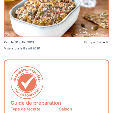
lables
le
rables
t
édecine douce
les durables
 écologie
locales
es
és
Paru le
30 juillet 2019
Écrit par
Emilie M.
ique
Mise à jour le
8 avril 2020
té
bles
Guide de préparation
 durables
Type de recette
Saison