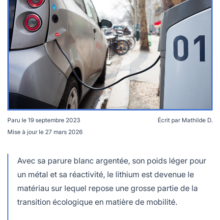
lables
le
rables
t
édecine douce
les durables
 écologie
locales
es
és
ique
Paru le
19 septembre 2023
Écrit par
Mathilde D.
Les batteries de véhicules électriques sont composées
Mise à jour le
27 mars 2026
de plusieurs kilos de lithium © Håkan Dahlström - CC
té
BY-2.0
Avec sa parure blanc argentée, son poids léger pour
un métal et sa réactivité, le lithium est devenue le
matériau sur lequel repose une grosse partie de la
bles
transition écologique en matière de mobilité.
 durables