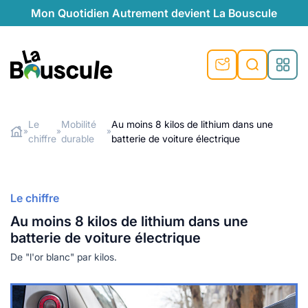
Mon Quotidien Autrement devient La Bouscule
nu
nu
nu
nu
nu
nu
nu
La Bouscule
nté
tiques
Le
Mobilité
Au moins 8 kilos de lithium dans une
»
»
»
chiffre
durable
batterie de voiture électrique
Rechercher
quêtes
e et durable
nsable
sable
ie
atique
 préventive
t préventive
urel
éco-responsables
t
t beauté naturelle
Le chiffre
té au naturel
s locales
aînés
sité
Au moins 8 kilos de lithium dans une
able
ns, témoignages
batterie de voiture électrique
din naturel
cologiques
on végétariennes
ité
De "l'or blanc" par kilos.
de saison
, plus de recyclage
le
plus de recyclage
o-responsables