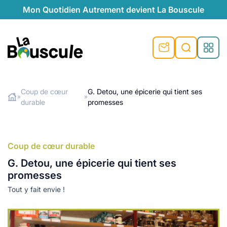
Mon Quotidien Autrement devient La Bouscule
nu
nu
nu
nu
nu
nu
nu
La Bouscule
nté
tiques
Coup de cœur
G. Detou, une épicerie qui tient ses
»
»
durable
promesses
Rechercher
quêtes
e et durable
nsable
sable
ie
atique
 préventive
t préventive
urel
éco-responsables
t
t beauté naturelle
Coup de cœur durable
té au naturel
s locales
aînés
sité
G. Detou, une épicerie qui tient ses
able
ns, témoignages
promesses
din naturel
cologiques
on végétariennes
ité
Tout y fait envie !
de saison
, plus de recyclage
le
plus de recyclage
o-responsables