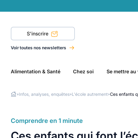
S'inscrire
Voir toutes nos newsletters
Alimentation & Santé
Chez soi
Se mettre au 
Infos, analyses, enquêtes
L'école autrement
Ces enfants qu
»
»
»
Rechercher
Comprendre en 1 minute
Ces enfants qui font l’é