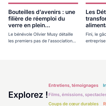
Bouteilles d’avenirs : une
Les Dét
filière de réemploi du
transfo
verre en plein
aliment
développement
Le bénévole Olivier Musy détaille
Fini, le gâ
les premiers pas de l'association
entreprise
dans le grand retour de la
consigne.
Entretiens, témoignages
I
Explorez !
Films, émissions, spectacle
Coups de cœur durables
R