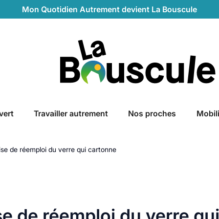
Mon Quotidien Autrement devient La Bouscule
La Bouscule
vert
Travailler autrement
Nos proches
Mobil
prise de réemploi du verre qui cartonne
ise de réemploi du verre qu