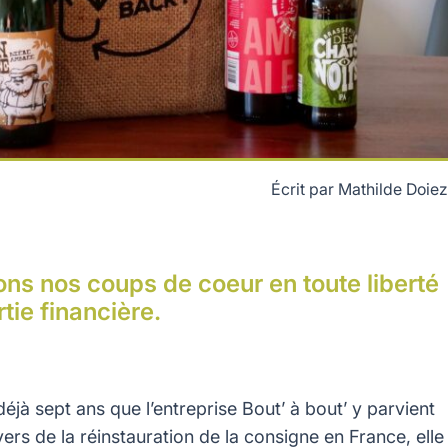
Écrit par
Mathilde Doiez
 l'Ouest de la France © Bout' à bout'
ons nos coups de coeur en toute liberté
tie financière.
éjà sept ans que l’entreprise Bout’ à bout’ y parvient
vers de la réinstauration de la consigne en France, elle