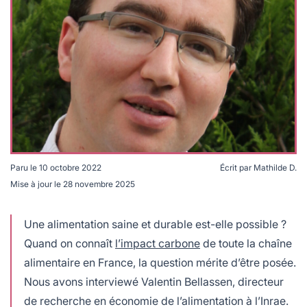
lables
le
rables
t
édecine douce
les durables
 écologie
locales
es
és
ique
Paru le
10 octobre 2022
Écrit par
Mathilde D.
Valentin Bellassen, directeur de recherche en économie
Mise à jour le
28 novembre 2025
de l'alimentation à l'Inrae, explique les leviers pour
té
l'accès à une alimentation saine et durable © DR
Une alimentation saine et durable est-elle possible ?
Quand on connaît
l’impact carbone
de toute la chaîne
alimentaire en France, la question mérite d’être posée.
bles
Nous avons interviewé Valentin Bellassen, directeur
 durables
de recherche en économie de l’alimentation à l’Inrae.