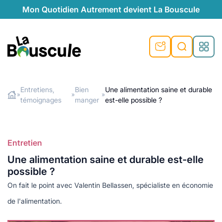
Mon Quotidien Autrement devient La Bouscule
nu
nu
nu
nu
nu
nu
nu
La Bouscule
nté
tiques
Entretiens,
Bien
Une alimentation saine et durable
»
»
»
témoignages
manger
est-elle possible ?
Rechercher
quêtes
e et durable
nsable
sable
ie
atique
 préventive
t préventive
urel
éco-responsables
t
t beauté naturelle
Entretien
té au naturel
s locales
aînés
sité
Une alimentation saine et durable est-elle
able
ns, témoignages
possible ?
din naturel
cologiques
on végétariennes
ité
On fait le point avec Valentin Bellassen, spécialiste en économie
de saison
, plus de recyclage
le
de l'alimentation.
plus de recyclage
o-responsables