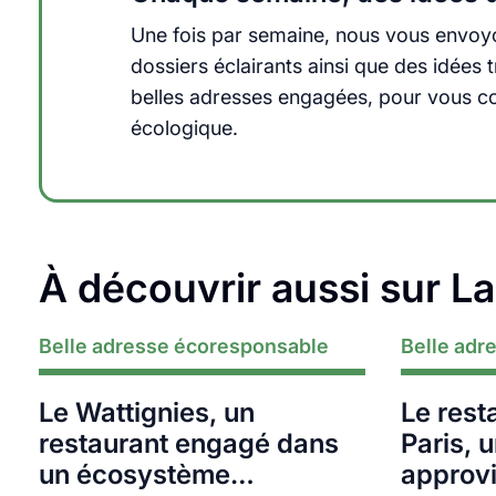
Une fois par semaine, nous vous envoyo
dossiers éclairants ainsi que des idée
belles adresses engagées, pour vous cons
écologique.
À découvrir aussi sur L
Belle adresse écoresponsable
Lire plus
Belle adr
Lire plus
Le Wattignies, un
Le rest
restaurant engagé dans
Paris, 
un écosystème
approvi