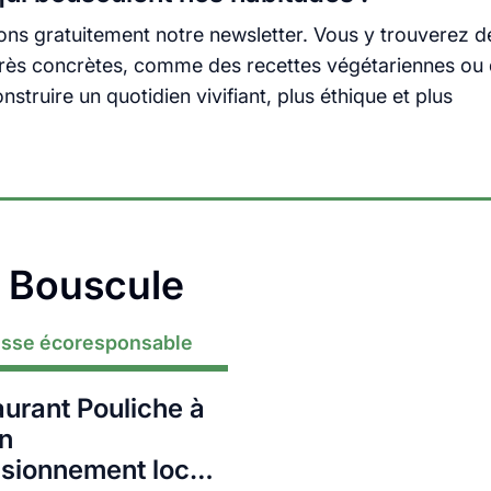
ns gratuitement notre newsletter. Vous y trouverez d
s très concrètes, comme des recettes végétariennes ou
truire un quotidien vivifiant, plus éthique et plus
a Bouscule
esse écoresponsable
aurant Pouliche à
un
sionnement local