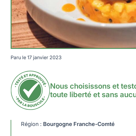
Paru le
17 janvier 2023
Restaurant L'Hibiscus.
Nous choisissons et tes
toute liberté et sans auc
Région :
Bourgogne Franche-Comté